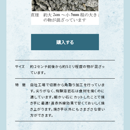
購入する
サイズ
約２センチ前後から約5ミリ程度の物が混ざっ
ています。
特 徴
自社工場で切断から角取り加工を行っていま
す。尖りがなく、飛騨溶岩石は食材を焼くのに
適しています。細かい石にカットしたことで焼
き芋に最適！遠赤外線効果で甘くておいしく焼
き上がります。焼き芋以外にもさまざさな使い
方ができます。