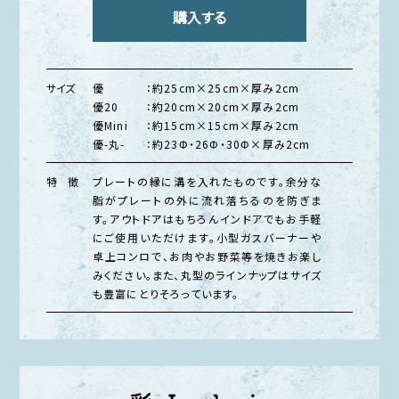
購入する
サイズ
優
：約25cm×25cm×厚み2cm
優20
：約20cm×20cm×厚み2cm
優Mini
：約15cm×15cm×厚み2cm
優-丸-
：約23Φ・26Φ・30Φ×厚み2cm
特 徴
プレートの縁に溝を入れたものです。余分な
脂がプレートの外に流れ落ちるのを防ぎま
す。アウトドアはもちろんインドアでもお手軽
にご使用いただけます。小型ガスバーナーや
卓上コンロで、お肉やお野菜等を焼きお楽し
みください。また、丸型のラインナップはサイズ
も豊富にとりそろっています。