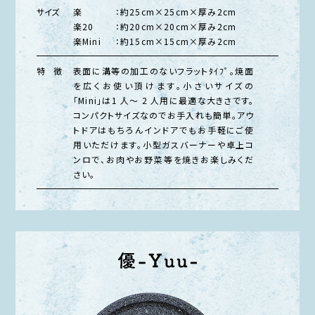
サイズ
楽
：約25cm×25cm×厚み2cm
楽20
：約20cm×20cm×厚み2cm
楽Mini
：約15cm×15cm×厚み2cm
特 徴
表面に溝等の加工のないフラットﾀｲﾌﾟ。焼面
を広くお使い頂けます。小さいサイズの
「Mini」は1 人～ 2 人用に最適な大きさです。
コンパクトサイズなのでお手入れも簡単。アウ
トドアはもちろんインドアでもお手軽にご使
用いただけます。小型ガスバーナーや卓上コ
ンロで、お肉やお野菜等を焼きお楽しみくだ
さい。