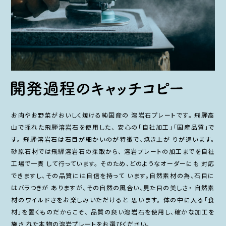
お肉やお野菜がおいしく焼ける純国産の 溶岩石プレートです。 飛騨高
山で採れた飛騨溶岩石を使用した、 安心の「自社加工」「国産品質」で
す。 飛騨溶岩石は石目が細かいのが特徴で、焼き上が りが違います。
砂原石材では飛騨溶岩石の採取から、 溶岩プレートの加工までを自社
工場で一貫 して行っています。 そのため、どのようなオーダーにも 対応
できますし、その品質には自信を持って います。自然素材の為、石目に
はバラつきが ありますが、その自然の風合い、見た目の美しさ・ 自然素
材のワイルドさをお楽しみいただけると 思います。 体の中に入る「食
材」を置くものだからこそ、 品質の良い溶岩石を使用し、確かな加工を
施さ れた本物の溶岩プレートをお選びください。