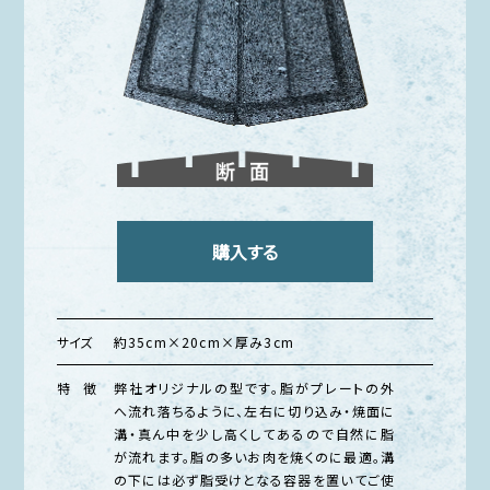
購入する
サイズ
約35cm×20cm×厚み3cm
特 徴
弊社オリジナルの型です。脂がプレートの外
へ流れ落ちるように、左右に切り込み・焼面に
溝・真ん中を少し高くしてあるので自然に脂
が流れます。脂の多いお肉を焼くのに最適。溝
の下には必ず脂受けとなる容器を置いてご使