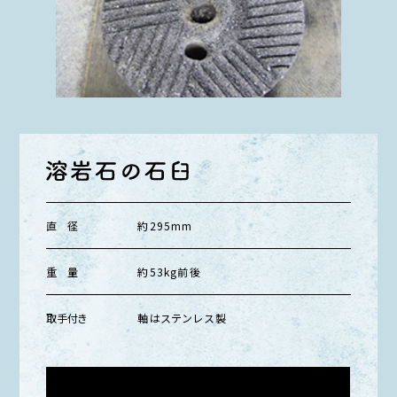
直 径
約295mm
重 量
約53kg前後
取手付き
軸はステンレス製