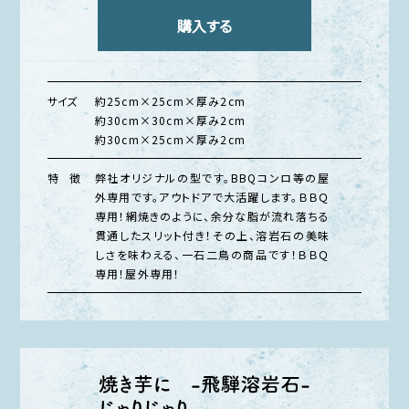
購入する
サイズ
約25cm×25cm×厚み2cm
約30cm×30cm×厚み2cm
約30cm×25cm×厚み2cm
特 徴
弊社オリジナルの型です。BBQコンロ等の屋
外専用です。アウトドアで大活躍します。ＢＢＱ
専用！網焼きのように、余分な脂が流れ落ちる
貫通したスリット付き！その上、溶岩石の美味
しさを味わえる、一石二鳥の商品です！ＢＢＱ
専用！屋外専用！