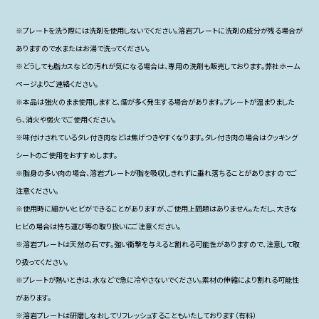
※プレートを洗う際には洗剤を使用しないでください。溶岩プレートに洗剤の成分が残る場合が
ありますので水またはお湯で洗ってください。
※どうしても脂カスなどの汚れが気になる場合は、専用の洗剤も販売しております。弊社ホーム
ページよりご連絡ください。
※本品は強火のまま使用しますと、煙が多く発生する場合があります。プレートが温まりました
ら、消火や弱火でご使用ください。
※味付けされているタレ付き肉などは焦げつきやすくなります。タレ付き肉の場合はクッキング
シートのご使用をおすすめします。
※脂身の多い肉の場合、溶岩プレートが脂を吸収しきれずに垂れ落ちることがありますのでご
注意ください。
※使用時に細かいヒビができることがありますが、ご使用上問題はありません。ただし、大きな
ヒビの場合は持ち運び等の取り扱いにご注意ください。
※溶岩プレートは天然の石です。強い衝撃を与えると割れる可能性がありますので、注意して取
り扱ってください。
※プレートが熱いときは、水などで急に冷やさないでください。素材の伸縮により割れる可能性
があります。
※溶岩プレートは研磨しなおしてリフレッシュすることもいたしております（有料）